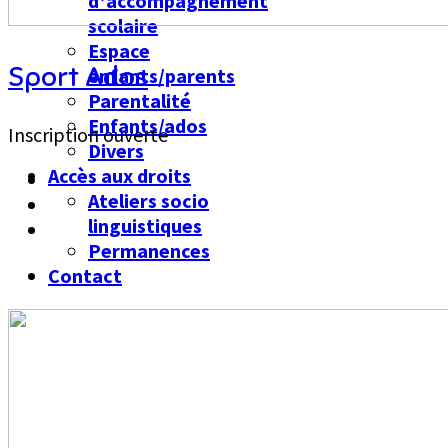
d'accompagnement
scolaire
Espace
Sport Ados
enfants/parents
Parentalité
Enfants/ados
Inscription ouverte
Divers
Accès aux droits
Ateliers socio
linguistiques
Permanences
Contact