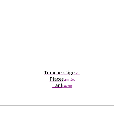
Tranche d'âge
6-10
Places
Limitées
Tarif
Payant